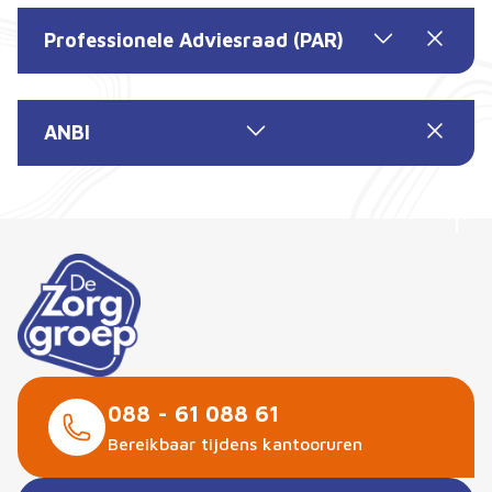
Professionele Adviesraad (PAR)
ANBI
088 - 61 088 61
Bereikbaar tijdens kantooruren