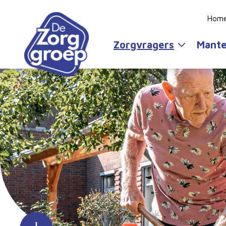
Hom
Zorgvragers
Mante