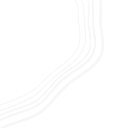
Wonen bij De
Zorggroep