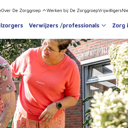
e
Over De Zorggroep
Werken bij De Zorggroep
Vrijwilligers
Ni
lzorgers
Verwijzers /professionals
Zorg 