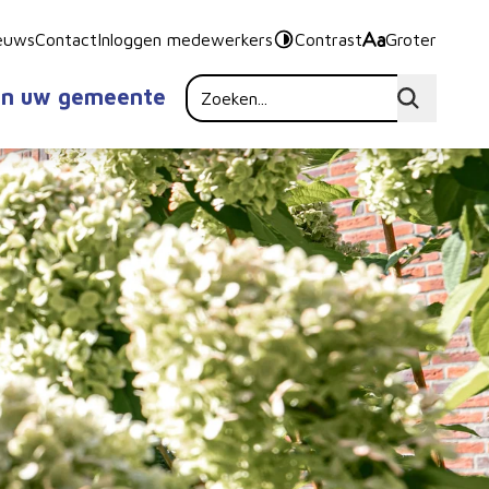
euws
Contact
Inloggen medewerkers
Contrast
Groter
in uw gemeente