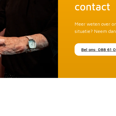
contact
Meer weten over on
situatie? Neem dan
Bel ons: 088 61 