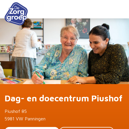
Dag- en doecentrum Piushof
Piushof 85
5981 VW Panningen