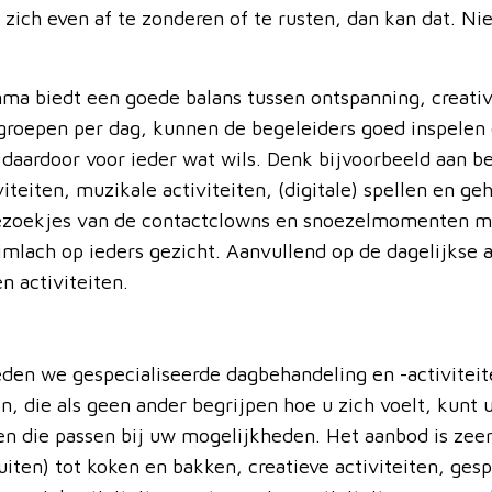
zich even af te zonderen of te rusten, dan kan dat. Ni
mma biedt een goede balans tussen ontspanning, creati
roepen per dag, kunnen de begeleiders goed inspelen o
daardoor voor ieder wat wils. Denk bijvoorbeeld aan b
viteiten, muzikale activiteiten, (digitale) spellen en g
ezoekjes van de contactclowns en snoezelmomenten me
limlach op ieders gezicht. Aanvullend op de dagelijkse
 activiteiten.
den we gespecialiseerde dagbehandeling en -activitei
n, die als geen ander begrijpen hoe u zich voelt, kunt
en die passen bij uw mogelijkheden. Het aanbod is zee
uiten) tot koken en bakken, creatieve activiteiten, g