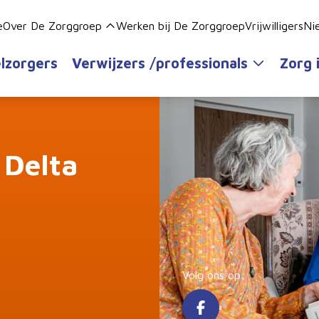
e
Over De Zorggroep
Werken bij De Zorggroep
Vrijwilligers
Ni
lzorgers
Verwijzers /professionals
Zorg 
 Delta
Volg ons op: