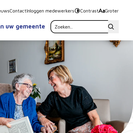
euws
Contact
Inloggen medewerkers
Contrast
Groter
in uw gemeente