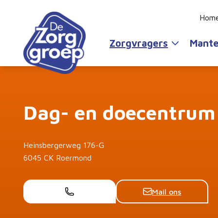
Hom
Zorgvragers
Mante
Dag- en doecentrum
Heinsbergerweg 176-G
6045 CK Roermond
Mail ons