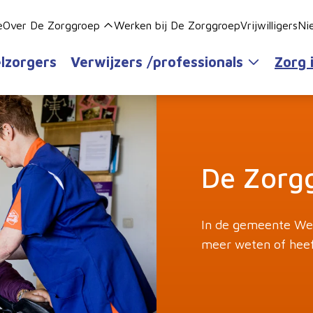
e
Over De Zorggroep
Werken bij De Zorggroep
Vrijwilligers
Ni
lzorgers
Verwijzers /professionals
Zorg 
De Zorg
In de gemeente Wee
meer weten of heef