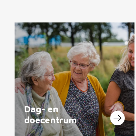
Dag- en
doecentrum