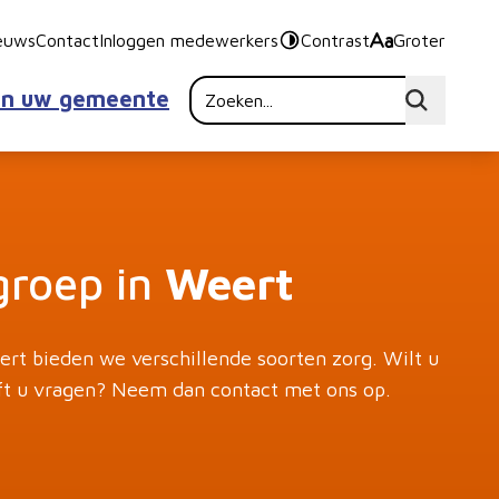
euws
Contact
Inloggen medewerkers
Contrast
Groter
in uw gemeente
groep in
Weert
rt bieden we verschillende soorten zorg. Wilt u
t u vragen? Neem dan contact met ons op.