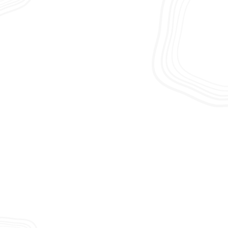
Onze zorglocaties in
Roermond
Revalidatiecentrum Vita Nova
Oranjelaan 6, Roermond
Revalidatie