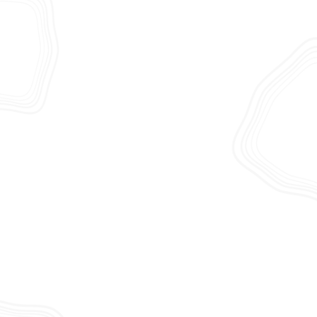
Amaliahof
Prins Willem Alexanderstraat 1,
Swalmen
Dementie
Lichamelijke zorg