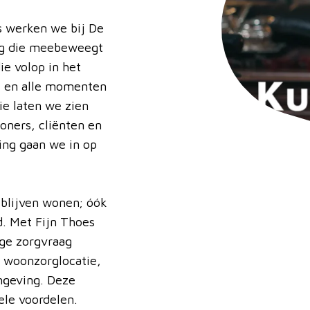
s werken we bij De
org die meebeweegt
ie volop in het
 – en alle momenten
ie laten we zien
oners, cliënten en
ring gaan we in op
 blijven wonen; óók
. Met Fijn Thoes
ge zorgvraag
n woonzorglocatie,
mgeving. Deze
ele voordelen.