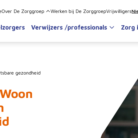
e
Over De Zorggroep
Werken bij De Zorggroep
Vrijwilligers
Ni
lzorgers
Verwijzers /professionals
Zorg 
etsbare gezondheid
GeWoon
n
id