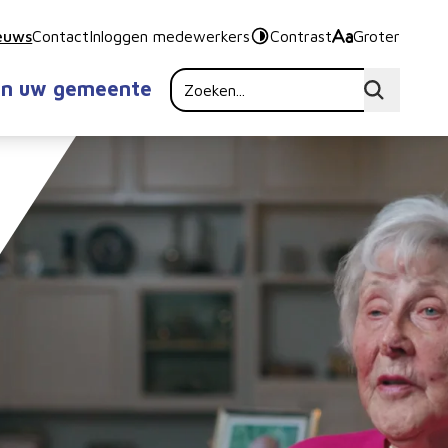
euws
Contact
Inloggen medewerkers
Contrast
Groter
in uw gemeente